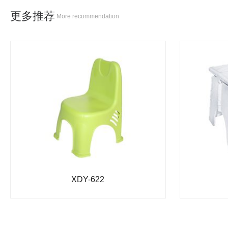
更多推荐
More recommendation
XDY-622