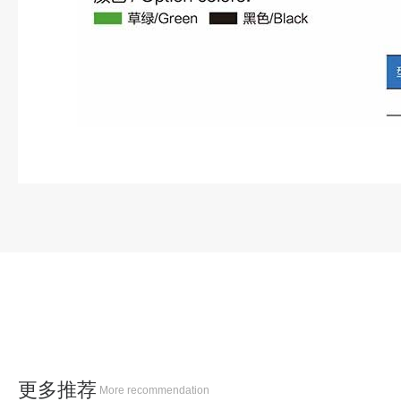
更多推荐
More recommendation